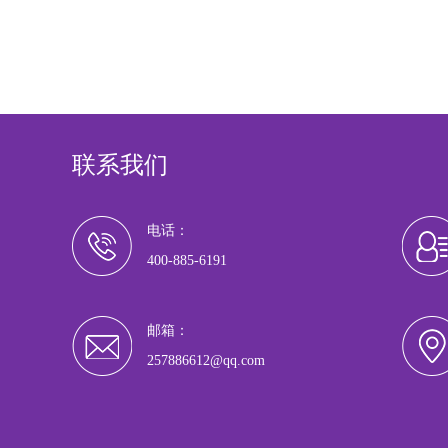
联系我们
电话：
400-885-6191
邮箱：
257886612@qq.com