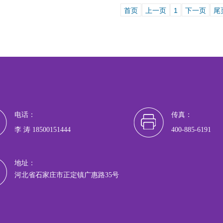
首页
上一页
1
下一页
尾
电话：
传真：
李 涛 18500151444
400-885-6191
地址：
河北省石家庄市正定镇广惠路35号