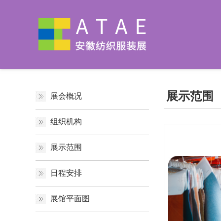
展示范围
展会概况
组织机构
展示范围
日程安排
展馆平面图