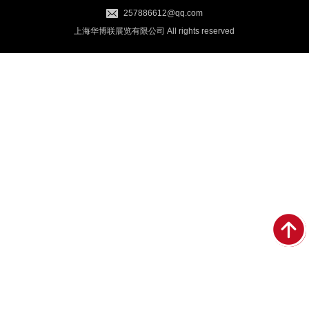
257886612@qq.com
上海华博联展览有限公司 All rights reserved