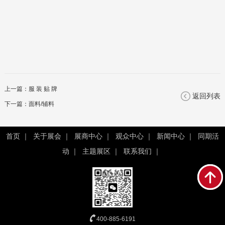
上一篇：
服 装 贴 牌
返回列表
下一篇：
面料/辅料
首页
｜
关于展会
｜
展商中心
｜
观众中心
｜
新闻中心
｜
同期活
动
｜
主题展区
｜
联系我们
｜
400-885-6191