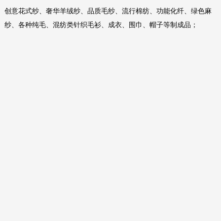
创意花式纱、奢华羊绒纱、品质毛纱、流行棉纺、功能化纤、绿色麻
纱、各种纯毛、混纺类针织毛衫、成衣、围巾、帽子等制成品；