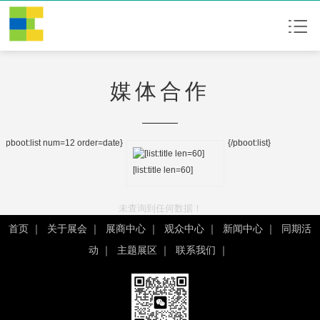
媒体合作
{pboot:list num=12 order=date}
{/pboot:list}
[list:title len=60]
未查询到任何数据！
首页
｜
关于展会
｜
展商中心
｜
观众中心
｜
新闻中心
｜
同期活
动
｜
主题展区
｜
联系我们
｜